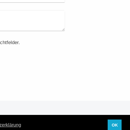
chtfelder.
zerklärung
OK