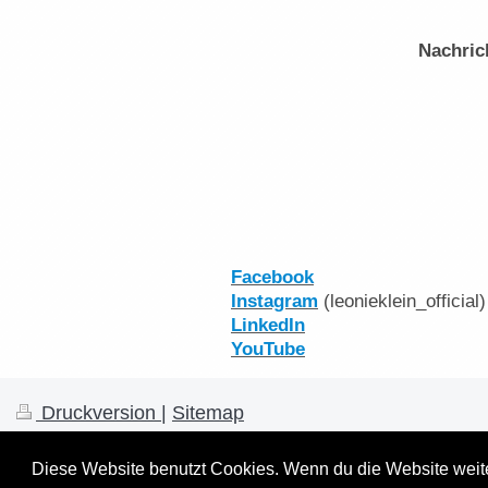
Nachric
Facebook
Instagram
(leonieklein_official)
LinkedIn
YouTube
Druckversion
|
Sitemap
© 2025 by Leonie Klein
Diese Website benutzt Cookies. Wenn du die Website weite