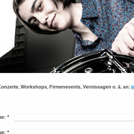
nzerte, Workshops, Firmenevents, Vernissagen o. ä. an:
i
e:
*
se:
*