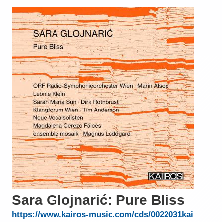
Sara Glojnarić: Pure Bliss
https://www.kairos-music.com/cds/0022031kai