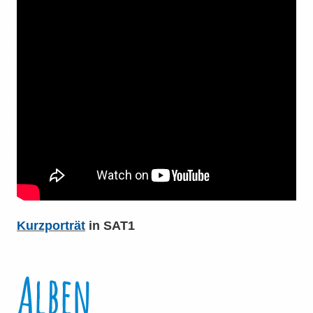
Kurzporträt
in SAT1
Alben