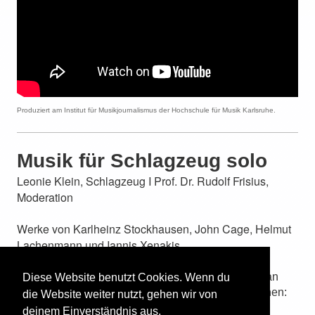
Produziert am Institut für Musikjournalismus der Hochschule für Musik Karlsruhe.
Musik für Schlagzeug solo
Leonie Klein, Schlagzeug I
Prof. Dr. Rudolf Frisius,
Moderation
Werke von Karlheinz Stockhausen, John Cage, Helmut
Lachenmann und Iannis Xenakis.
Materialien für den allgemeinbildenden Unterricht an
Diese Website benutzt Cookies. Wenn du
Schulen sind beim Raabe Verlag Stuttgart erschienen:
die Website weiter nutzt, gehen wir von
Schlaginstrumente - Musik für Schlagzeug
deinem Einverständnis aus.